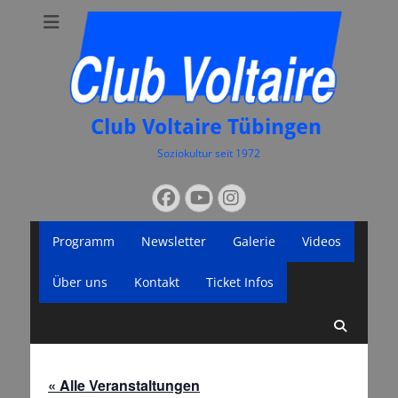
Club Voltaire Tübingen
Soziokultur seit 1972
Suchen
Facebook
YouTube
Instagram
nach:
Primäres
Zum
Programm
Newsletter
Galerie
Videos
Inhalt
Menü
springen
Über uns
Kontakt
Ticket Infos
Suche
« Alle Veranstaltungen