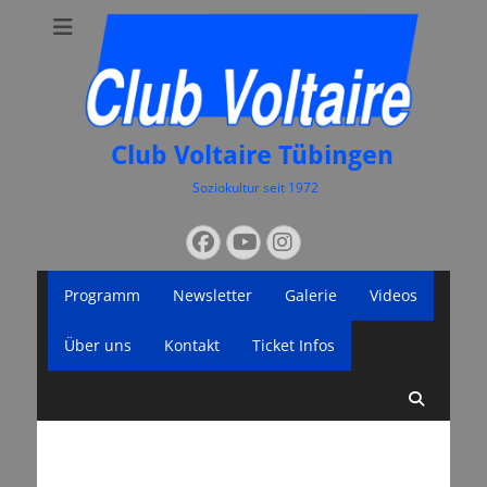
Club Voltaire Tübingen
Soziokultur seit 1972
Suchen
Facebook
YouTube
Instagram
nach:
Primäres
Zum
Programm
Newsletter
Galerie
Videos
Inhalt
Menü
springen
Über uns
Kontakt
Ticket Infos
Suche