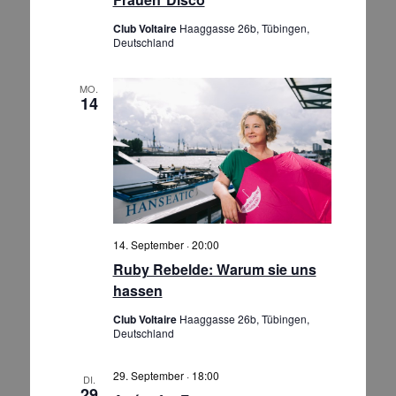
e
Club Voltaire
Haaggasse 26b, Tübingen,
n
Deutschland
,
N
MO.
14
a
v
i
g
a
t
i
14. September · 20:00
o
Ruby Rebelde: Warum sie uns
n
hassen
Club Voltaire
Haaggasse 26b, Tübingen,
Deutschland
29. September · 18:00
DI.
29