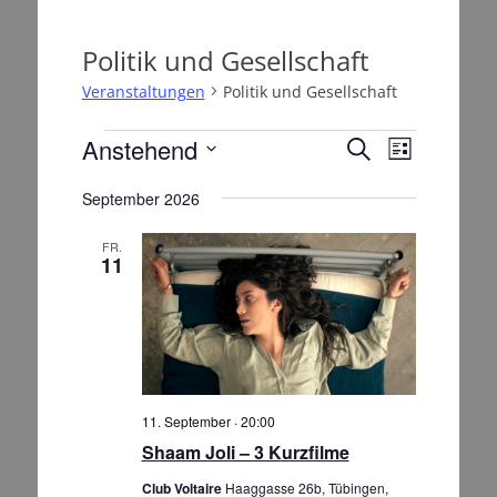
Politik und Gesellschaft
Veranstaltungen
Politik und Gesellschaft
Veranstaltungen
Anstehend
V
V
S
L
e
u
e
D
i
r
c
September 2026
a
r
s
h
a
t
a
t
e
n
u
FR.
e
n
11
m
s
s
w
t
t
ä
a
h
a
l
l
t
l
e
u
t
n
11. September · 20:00
n
u
.
g
Shaam Joli – 3 Kurzfilme
n
A
Club Voltaire
Haaggasse 26b, Tübingen,
g