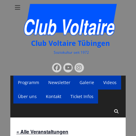
Club Voltaire Tübingen
Soziokultur seit 1972
Suchen
Facebook
YouTube
Instagram
nach:
Primäres
Zum
Programm
Newsletter
Galerie
Videos
Inhalt
Menü
springen
Über uns
Kontakt
Ticket Infos
Suche
« Alle Veranstaltungen