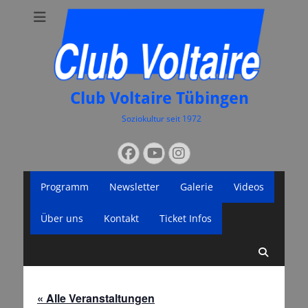
Club Voltaire Tübingen
Soziokultur seit 1972
Suchen
Facebook
YouTube
Instagram
nach:
Primäres
Zum
Programm
Newsletter
Galerie
Videos
Inhalt
Menü
springen
Über uns
Kontakt
Ticket Infos
Suche
« Alle Veranstaltungen