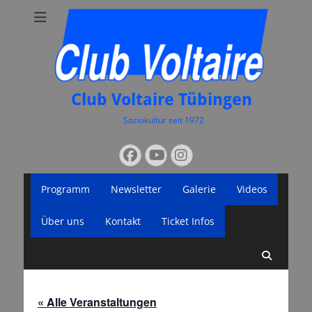
Club Voltaire Tübingen
Soziokultur seit 1972
Suchen
Facebook
YouTube
Instagram
nach:
Primäres
Zum
Programm
Newsletter
Galerie
Videos
Inhalt
Menü
springen
Über uns
Kontakt
Ticket Infos
Suche
« Alle Veranstaltungen