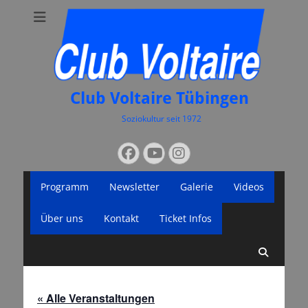
Club Voltaire Tübingen
Soziokultur seit 1972
Suchen
Facebook
YouTube
Instagram
nach:
Primäres
Zum
Programm
Newsletter
Galerie
Videos
Inhalt
Menü
springen
Über uns
Kontakt
Ticket Infos
Suche
« Alle Veranstaltungen