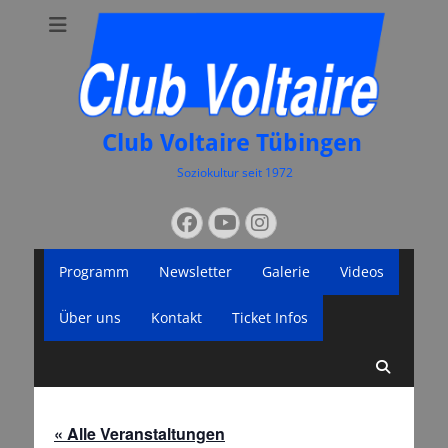
Club Voltaire Tübingen
Soziokultur seit 1972
Suchen
Facebook
YouTube
Instagram
nach:
Primäres
Zum
Programm
Newsletter
Galerie
Videos
Inhalt
Menü
springen
Über uns
Kontakt
Ticket Infos
Suche
« Alle Veranstaltungen