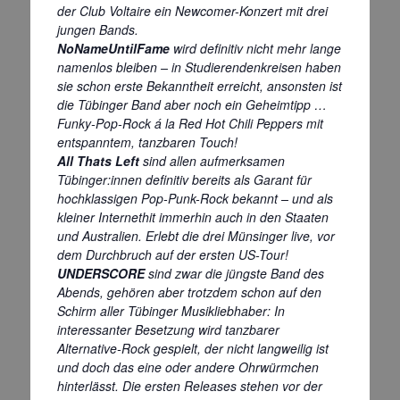
der Club Voltaire ein Newcomer-Konzert mit drei
jungen Bands.
NoNa
meUntilFame
wird definitiv nicht mehr lange
namenlos bleiben – in Studierendenkreisen haben
sie schon erste Bekanntheit erreicht, ansonsten ist
die Tübinger Band aber noch ein Geheimtipp …
Funky-Pop-Rock á la Red Hot Chili Peppers mit
entspanntem, tanzbaren Touch!
All Thats Left
sind allen aufmerksamen
Tübinger:innen definitiv bereits als Garant für
hochklassigen Pop-Punk-Rock bekannt – und als
kleiner Internethit immerhin auch in den Staaten
und Australien. Erlebt die drei Münsinger live, vor
dem Durchbruch auf der ersten US-Tour!
UNDERSCORE
sind zwar die jüngste Band des
Abends, gehören aber trotzdem schon auf den
Schirm aller Tübinger Musikliebhaber: In
interessanter Besetzung wird tanzbarer
Alternative-Rock gespielt, der nicht langweilig ist
und doch das eine oder andere Ohrwürmchen
hinterlässt. Die ersten Releases stehen vor der