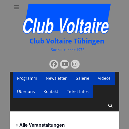
Club Voltaire Tübingen
Soziokultur seit 1972
Suchen
Facebook
YouTube
Instagram
nach:
Primäres
Zum
Programm
Newsletter
Galerie
Videos
Inhalt
Menü
springen
Über uns
Kontakt
Ticket Infos
Suche
« Alle Veranstaltungen