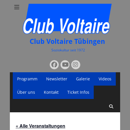
Club Voltaire Tübingen
Soziokultur seit 1972
Suchen
Facebook
YouTube
Instagram
nach:
Primäres
Zum
Programm
Newsletter
Galerie
Videos
Inhalt
Menü
springen
Über uns
Kontakt
Ticket Infos
Suche
« Alle Veranstaltungen