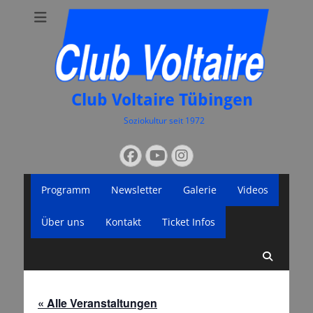
Club Voltaire Tübingen
Soziokultur seit 1972
Suchen
Facebook
YouTube
Instagram
nach:
Primäres
Zum
Programm
Newsletter
Galerie
Videos
Inhalt
Menü
springen
Über uns
Kontakt
Ticket Infos
Suche
« Alle Veranstaltungen