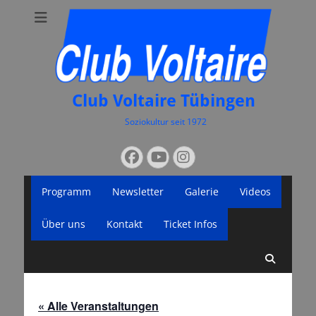
Club Voltaire Tübingen
Soziokultur seit 1972
Suchen
Facebook
YouTube
Instagram
nach:
Primäres
Zum
Programm
Newsletter
Galerie
Videos
Inhalt
Menü
springen
Über uns
Kontakt
Ticket Infos
Suche
« Alle Veranstaltungen