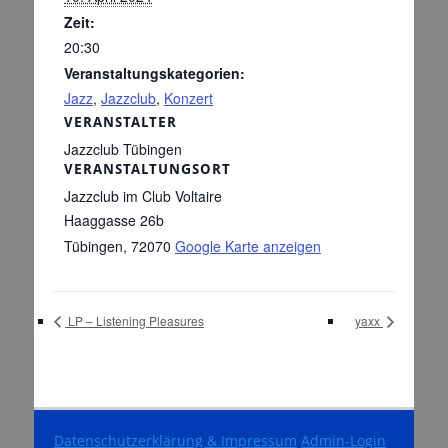
Zeit:
20:30
Veranstaltungskategorien:
Jazz
,
Jazzclub
,
Konzert
VERANSTALTER
Jazzclub Tübingen
VERANSTALTUNGSORT
Jazzclub im Club Voltaire
Haaggasse 26b
Tübingen
,
72070
Google Karte anzeigen
LP – Listening Pleasures
yaxx
Datenschutzerklärung & Impressum
Admin-Login