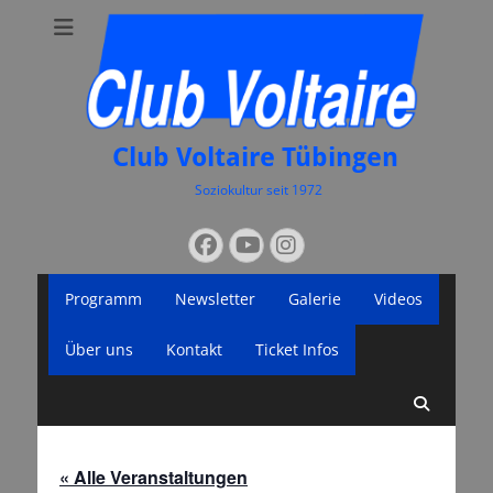
Club Voltaire Tübingen
Soziokultur seit 1972
Suchen
Facebook
YouTube
Instagram
nach:
Primäres
Zum
Programm
Newsletter
Galerie
Videos
Inhalt
Menü
springen
Über uns
Kontakt
Ticket Infos
Suche
« Alle Veranstaltungen