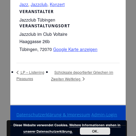
Jazz
,
Jazzclub
,
Konzert
VERANSTALTER
Jazzclub Tübingen
VERANSTALTUNGSORT
Jazzclub im Club Voltaire
Haaggasse 26b
Tübingen
,
72070
Google Karte anzeigen
Schicksale deportierter Griechen im
LP – Listening
Pleasures
Zweiten Weltkrieg
Datenschutzerklärung & Impressum
Admin-Login
Diese Website verwendet Cookies.
Weitere Informationen stehen in
OK.
Copyright © 2026
Club Voltaire Tübingen
. Alle Rechte
unserer Datenschutzerklärung.
vorbehalten.
Datenschutzerklärung & Impressum
| Catch