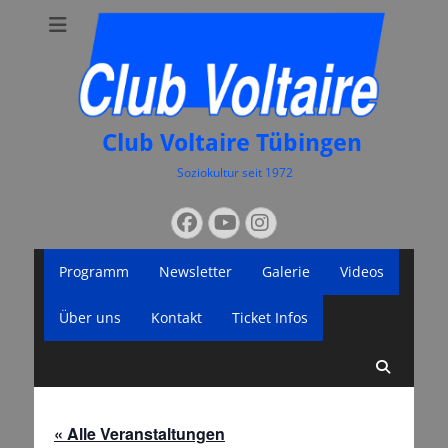
Club Voltaire Tübingen
Soziokultur seit 1972
Suchen
Facebook
YouTube
Instagram
nach:
Primäres
Zum
Programm
Newsletter
Galerie
Videos
Inhalt
Menü
springen
Über uns
Kontakt
Ticket Infos
Suche
« Alle Veranstaltungen