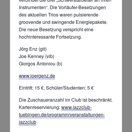
Instrumenten“. Die Vorläufer-Besetzungen
des aktuellen Trios waren pulsierende
groovende und swingende Energiepakete.
Die neue Besetzung verspricht eine
hochinteressante Fortsetzung.
Jörg Enz (git)
Joe Kenney (vib)
Giorgos Antoniou (b)
www.joergenz.de
Eintritt: 15 €, Schüler/Studenten: 5 €
Die Zuschaueranzahl im Club ist beschränkt.
Kartenreservierung:
www.jazzclub-
tuebingen.de/programm/veranstaltungen-
jazzclub