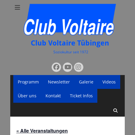
Club Voltaire Tübingen
Soziokultur seit 1972
Suchen
Facebook
YouTube
Instagram
nach:
Primäres
Zum
Programm
Newsletter
Galerie
Videos
Inhalt
Menü
springen
Über uns
Kontakt
Ticket Infos
Suche
« Alle Veranstaltungen