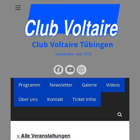
Club Voltaire Tübingen
Soziokultur seit 1972
Suchen
Facebook
YouTube
Instagram
nach:
Primäres
Zum
Programm
Newsletter
Galerie
Videos
Inhalt
Menü
springen
Über uns
Kontakt
Ticket Infos
Suche
« Alle Veranstaltungen