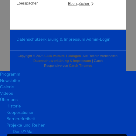
Eberspächer
Eberspächer
Datenschutzerklärung & Impressum
Admin-Login
Copyright © 2026
Club Voltaire Tübingen
. Alle Rechte vorbehalten.
Datenschutzerklärung & Impressum
| Catch
Responsive von
Catch Themes
Programm
Newsletter
Galerie
Videos
Über uns
Historie
Kooperationen
Barrierefreiheit
Projekte und Reihen
Denk!?Mal