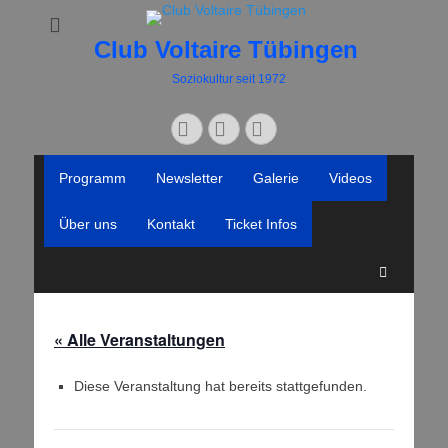
Club Voltaire Tübingen
Soziokultur seit 1972
Suchen
Facebook
YouTube
Instagram
nach:
Primäres
Zum
Programm
Newsletter
Galerie
Videos
Inhalt
Menü
springen
Über uns
Kontakt
Ticket Infos
Suchen
« Alle Veranstaltungen
Diese Veranstaltung hat bereits stattgefunden.