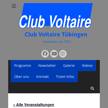
Club Voltaire Tübingen
Soziokultur seit 1972
Suchen
Facebook
YouTube
Instagram
nach:
Primäres
Zum
Programm
Newsletter
Galerie
Videos
Inhalt
Menü
springen
Über uns
Kontakt
Ticket Infos
Suche
« Alle Veranstaltungen