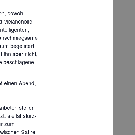
en, sowohl
d Melancholie,
telligenten,
ie anschmiegsame
aum begeistert
 ihn aber nicht,
ie beschlagene
bt einen Abend,
Anbeten stellen
, sie ist sturz-
er zum
wischen Satire,