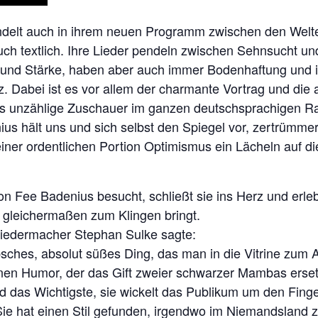
delt auch in ihrem neuen Programm zwischen den Welt
auch textlich. Ihre Lieder pendeln zwischen Sehnsucht un
 und Stärke, haben aber auch immer Bodenhaftung und in
tz. Dabei ist es vor allem der charmante Vortrag und d
ts unzählige Zuschauer im ganzen deutschsprachigen R
s hält uns und sich selbst den Spiegel vor, zertrümmert
einer ordentlichen Portion Optimismus ein Lächeln auf d
on Fee Badenius besucht, schließt sie ins Herz und erle
 gleichermaßen zum Klingen bringt.
Liedermacher Stephan Sulke sagte:
übsches, absolut süßes Ding, das man in die Vitrine zum 
nen Humor, der das Gift zweier schwarzer Mambas ersetzt
und das Wichtigste, sie wickelt das Publikum um den Fing
ie hat einen Stil gefunden, irgendwo im Niemandsland z