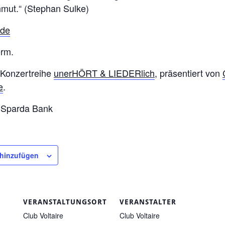
ut.“ (Stephan Sulke)
.de
erm.
 Konzertreihe
unerHÖRT & LIEDERlich
, präsentiert von
e
.
r Sparda Bank
 hinzufügen
VERANSTALTUNGSORT
VERANSTALTER
Club Voltaire
Club Voltaire