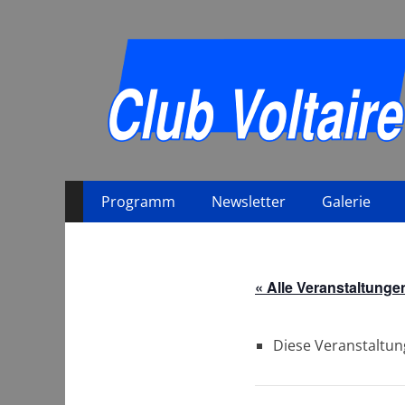
Primäres
Zum
Programm
Newsletter
Galerie
Inhalt
Menü
springen
« Alle Veranstaltunge
Diese Veranstaltun