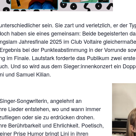
unterschiedlicher sein. Sie zart und verletzlich, er der T
ch haben sie eines gemeinsam: Beide begeisterten das
gslam Jahresfinale 2025 im Club Voltaire gleichermaßen
 Ergebnis bei der Punkteabstimmung in der Vorrunde sow
 im Finale. Lautstark forderte das Publikum zwei erste
ch. Und so wird aus dem Sieger:innenkonzert ein Dopp
ni und Samuel Kilian.
e Singer-Songwriterin, angelehnt an
Ihre Lieder entstehen, wo und wann immer
zufliegen oder sie zu erdrücken drohen.
hre Berührbarkeit und Ehrlichkeit. Poetisch,
 einer Prise Humor bringt Lini in ihren