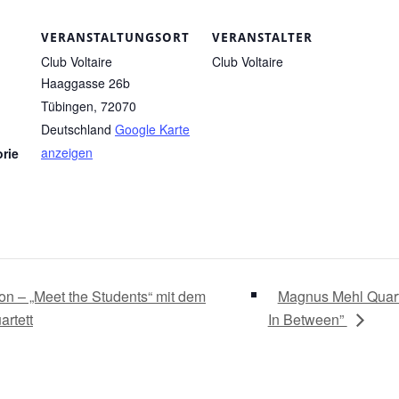
VERANSTALTUNGSORT
VERANSTALTER
Club Voltaire
Club Voltaire
Haaggasse 26b
Tübingen
,
72070
Deutschland
Google Karte
anzeigen
rie
n – „Meet the Students“ mit dem
Magnus Mehl Quart
artett
In Between”