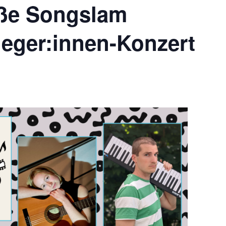
ße Songslam
ieger:innen-Konzert