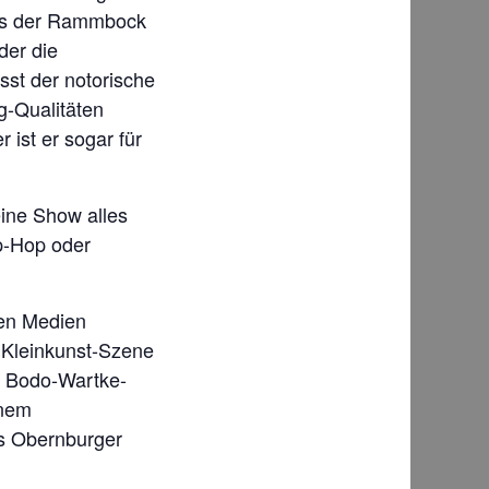
 es der Rammbock
der die
sst der notorische
g-Qualitäten
 ist er sogar für
ine Show alles
p-Hop oder
len Medien
 Kleinkunst-Szene
re Bodo-Wartke-
inem
s Obernburger