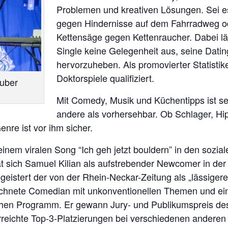
Problemen und kreativen Lösungen. Sei
gegen Hindernisse auf dem Fahrradweg o
Kettensäge gegen Kettenraucher. Dabei lä
Single keine Gelegenheit aus, seine Datin
hervorzuheben. Als promovierter Statistiker
Doktorspiele qualifiziert.
ruber
Mit Comedy, Musik und Küchentipps ist se
andere als vorhersehbar. Ob Schlager, Hi
enre ist vor ihm sicher.
inem viralen Song “Ich geh jetzt bouldern” in den sozia
t sich Samuel Kilian als aufstrebender Newcomer in der
egeistert der von der Rhein-Neckar-Zeitung als „lässige
eichnete Comedian mit unkonventionellen Themen und e
hen Programm. Er gewann Jury- und Publikumspreis de
rreichte Top-3-Platzierungen bei verschiedenen anderen