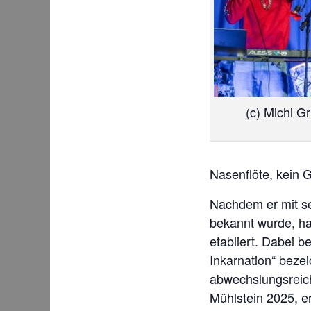
(c) Michi G
Nasenflöte, kein G
Nachdem er mit se
bekannt wurde, ha
etabliert. Dabei b
Inkarnation“ bez
abwechslungsreic
Mühlstein 2025, e