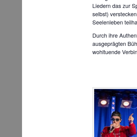
Liedern das zur S
selbst) verstecke
Seelenleben teilh
Durch ihre Authent
ausgeprägten Bühn
wohltuende Verbi