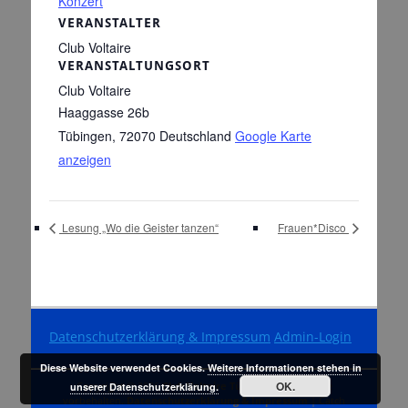
Konzert
VERANSTALTER
Club Voltaire
VERANSTALTUNGSORT
Club Voltaire
Haaggasse 26b
Tübingen
,
72070
Deutschland
Google Karte
anzeigen
Lesung „Wo die Geister tanzen“
Frauen*Disco
Datenschutzerklärung & Impressum
Admin-Login
Diese Website verwendet Cookies.
Weitere Informationen stehen in
OK.
Copyright © 2026
Club Voltaire Tübingen
. Alle Rechte
unserer Datenschutzerklärung.
vorbehalten.
Datenschutzerklärung & Impressum
| Catch