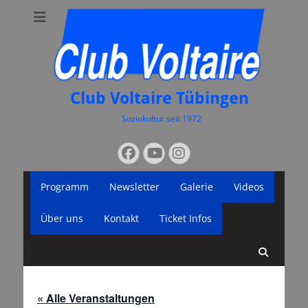
Club Voltaire Tübingen
Soziokultur seit 1972
Suchen
Facebook
YouTube
Instagram
nach:
Primäres
Zum
Programm
Newsletter
Galerie
Videos
Inhalt
Menü
springen
Über uns
Kontakt
Ticket Infos
Suche
« Alle Veranstaltungen