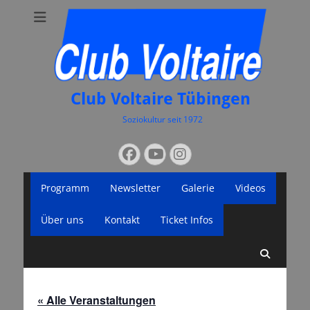
Club Voltaire Tübingen
Soziokultur seit 1972
Suchen
Facebook
YouTube
Instagram
nach:
Primäres
Zum
Programm
Newsletter
Galerie
Videos
Inhalt
Menü
springen
Über uns
Kontakt
Ticket Infos
Suche
« Alle Veranstaltungen