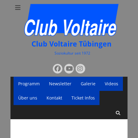
Club Voltaire Tübingen
Soziokultur seit 1972
Suchen
Facebook
YouTube
Instagram
nach:
Primäres
Zum
Programm
Newsletter
Galerie
Videos
Inhalt
Menü
springen
Über uns
Kontakt
Ticket Infos
Suche