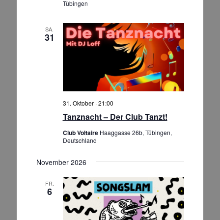
Tübingen
h
u
t
c
SA.
e
h
31
n
e
-
u
N
n
a
d
v
A
i
31. Oktober · 21:00
g
n
Tanznacht – Der Club Tanzt!
a
s
t
Club Voltaire
Haaggasse 26b, Tübingen,
i
Deutschland
i
c
o
November 2026
h
n
t
FR.
e
6
n
,