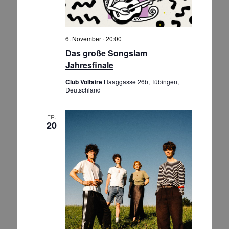
N
a
v
6. November · 20:00
i
Das große Songslam
g
Jahresfinale
a
Club Voltaire
Haaggasse 26b, Tübingen,
t
Deutschland
i
o
FR.
20
n