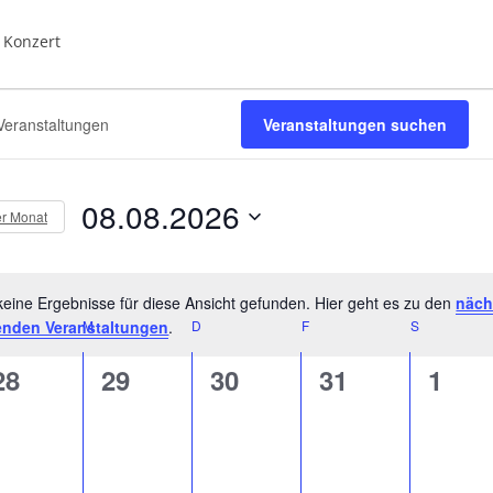
Konzert
tungen
Veranstaltungen suchen
08.08.2026
er Monat
D
a
t
eine Ergebnisse für diese Ansicht gefunden. Hier geht es zu den
näch
H
enden Veranstaltungen
ENSTAG
M
MITTWOCH
.
D
DONNERSTAG
F
FREITAG
S
SAMSTAG
u
i
m
0
0
0
0
0
28
29
30
31
1
n
w
w
ä
V
V
V
V
V
e
h
e
e
e
e
e
i
l
s
r
r
r
r
r
e