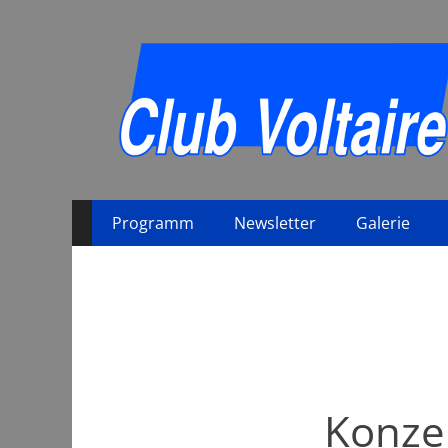
Primäres
Zum
Programm
Newsletter
Galerie
Inhalt
Menü
springen
Konze