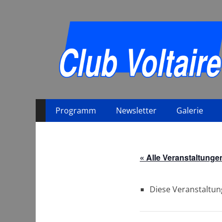
Primäres
Zum
Programm
Newsletter
Galerie
Inhalt
Menü
springen
« Alle Veranstaltunge
Diese Veranstaltun