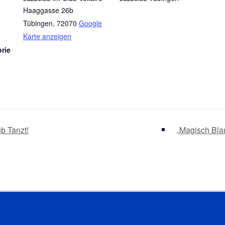
Haaggasse 26b
Tübingen
,
72070
Google
Karte anzeigen
rie
b Tanzt!
„Magisch Bla