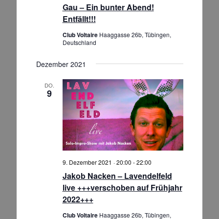
n
Gau – Ein bunter Abend!
e
s
Entfällt!!!
n
i
S
c
Club Voltaire
Haaggasse 26b, Tübingen,
Deutschland
h
u
t
c
Dezember 2021
e
h
n
e
DO.
-
9
u
N
n
a
d
v
A
i
g
n
a
s
9. Dezember 2021 · 20:00
-
22:00
t
i
Jakob Nacken – Lavendelfeld
i
c
live +++verschoben auf Frühjahr
o
2022+++
h
n
t
Club Voltaire
Haaggasse 26b, Tübingen,