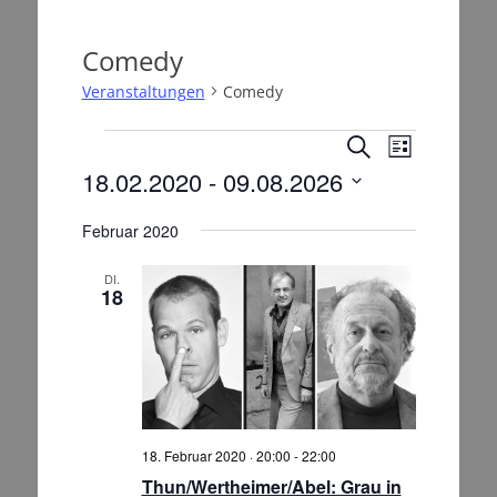
Comedy
Veranstaltungen
Comedy
Veranstaltungen
V
V
S
L
e
u
e
18.02.2020
 - 
09.08.2026
i
r
c
r
s
D
h
a
a
t
Februar 2020
a
e
n
e
t
n
s
u
DI.
s
18
t
m
t
a
w
a
l
ä
t
l
h
l
u
t
e
n
u
n
g
18. Februar 2020 · 20:00
-
22:00
n
.
A
Thun/Wertheimer/Abel: Grau in
g