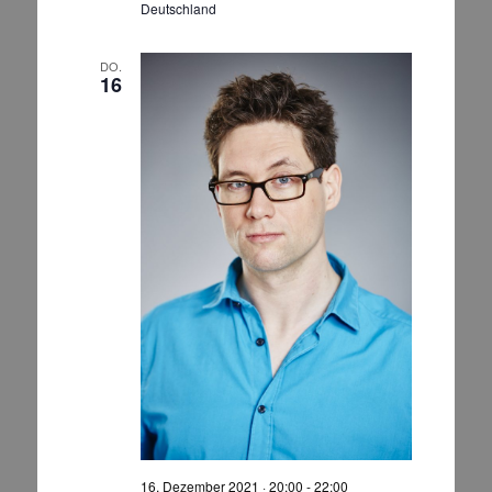
Deutschland
e
n
DO.
,
16
N
a
v
i
g
a
t
i
o
n
16. Dezember 2021 · 20:00
-
22:00