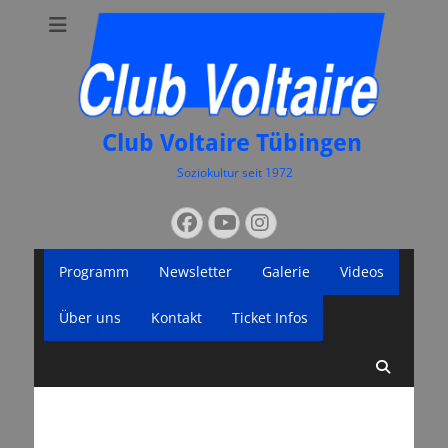
Club Voltaire Tübingen
Soziokultur seit 1972
Suchen
Facebook
YouTube
Instagram
nach:
Primäres
Zum
Programm
Newsletter
Galerie
Videos
Inhalt
Menü
springen
Über uns
Kontakt
Ticket Infos
Suche