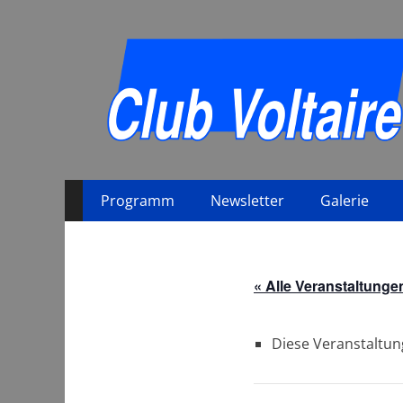
Primäres
Zum
Programm
Newsletter
Galerie
Inhalt
Menü
springen
« Alle Veranstaltunge
Diese Veranstaltun