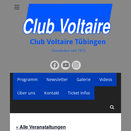
Club Voltaire Tübingen
Soziokultur seit 1972
Suchen
Facebook
YouTube
Instagram
nach:
Primäres
Zum
Programm
Newsletter
Galerie
Videos
Inhalt
Menü
springen
Über uns
Kontakt
Ticket Infos
Suche
« Alle Veranstaltungen