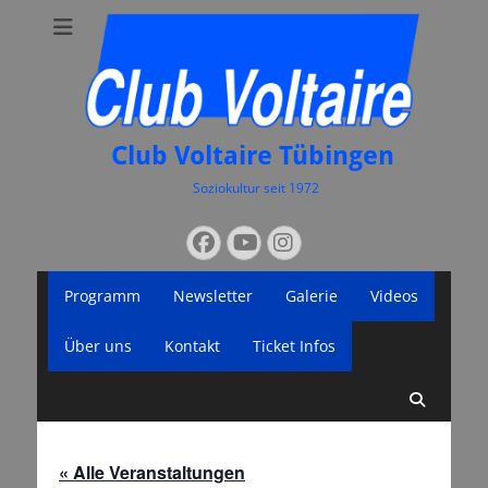
Club Voltaire Tübingen
Soziokultur seit 1972
Suchen
Facebook
YouTube
Instagram
nach:
Primäres
Zum
Programm
Newsletter
Galerie
Videos
Inhalt
Menü
springen
Über uns
Kontakt
Ticket Infos
Suche
« Alle Veranstaltungen