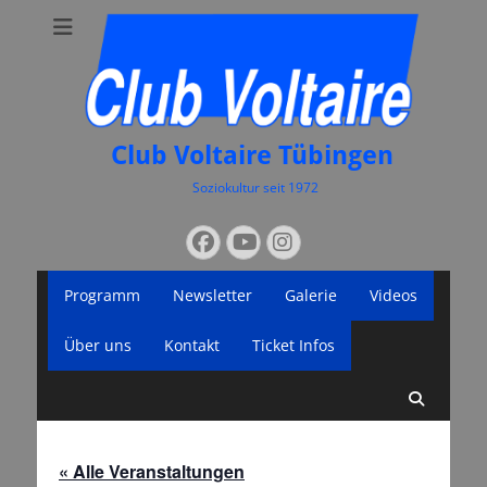
Club Voltaire Tübingen
Soziokultur seit 1972
Suchen
Facebook
YouTube
Instagram
nach:
Primäres
Zum
Programm
Newsletter
Galerie
Videos
Inhalt
Menü
springen
Über uns
Kontakt
Ticket Infos
Suche
« Alle Veranstaltungen