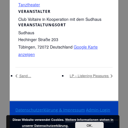
Tanztheater
VERANSTALTER
Club Voltaire in Kooperation mit dem Sudhaus
VERANSTALTUNGSORT
Sudhaus
Hechinger Straße 203
Tübingen
,
72072
Deutschland
Google Karte
anzeigen
Sand…
LP – Listening Pleasures
Datenschutzerklärung & Impressum
Admin-Login
Diese Website verwendet Cookies.
Weitere Informationen stehen in
OK.
Copyright © 2026
Club Voltaire Tübingen
. Alle Rechte
unserer Datenschutzerklärung.