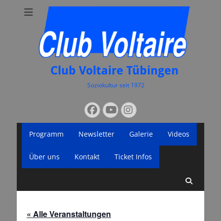
Club Voltaire Tübingen
Soziokultur seit 1972
Suchen
Facebook
YouTube
Instagram
nach:
Primäres
Zum
Programm
Newsletter
Galerie
Videos
Inhalt
Menü
springen
Über uns
Kontakt
Ticket Infos
Suche
« Alle Veranstaltungen