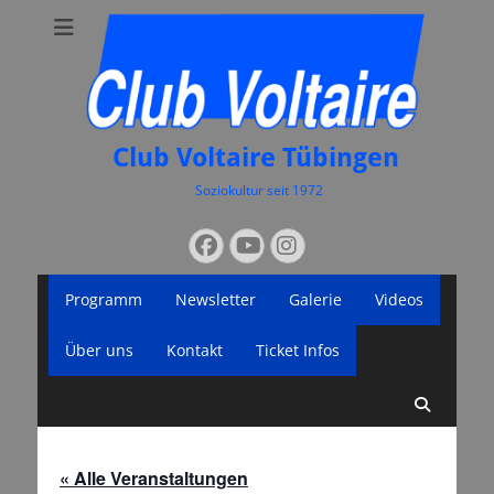
Club Voltaire Tübingen
Soziokultur seit 1972
Suchen
Facebook
YouTube
Instagram
nach:
Primäres
Zum
Programm
Newsletter
Galerie
Videos
Inhalt
Menü
springen
Über uns
Kontakt
Ticket Infos
Suche
« Alle Veranstaltungen