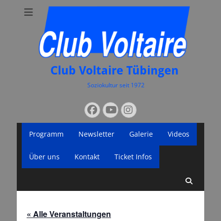
Club Voltaire Tübingen
Soziokultur seit 1972
Suchen
Facebook
YouTube
Instagram
nach:
Primäres
Zum
Programm
Newsletter
Galerie
Videos
Inhalt
Menü
springen
Über uns
Kontakt
Ticket Infos
Suche
« Alle Veranstaltungen