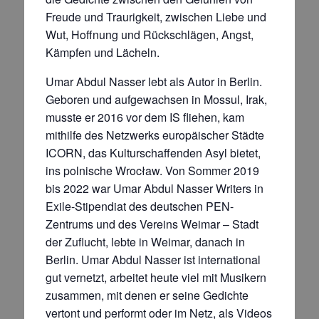
Freude und Trau­rig­keit, zwischen Liebe und
Wut, Hoff­nung und Rückschlägen, Angst,
Kämpfen und Lächeln.
Umar Abdul Nasser lebt als Autor in Berlin.
Geboren und aufgewachsen in Mossul, Irak,
musste er 2016 vor dem IS flie­hen, kam
mithilfe des Netz­werks europäischer Städte
ICORN, das Kulturschaffenden Asyl bietet,
ins polnische Wrocław. Von Sommer 2019
bis 2022 war Umar Abdul Nasser Writers in
Exile-Stipendiat des deutschen PEN-
Zentrums und des Vereins Weimar – Stadt
der Zuflucht, lebte in Weimar, danach in
Berlin. Umar Abdul Nasser ist inter­national
gut vernetzt, arbeitet heute viel mit Musikern
zusam­men, mit denen er seine Ge­dichte
vertont und performt oder im Netz, als Videos