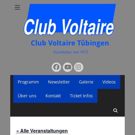
Club Voltaire Tübingen
Soziokultur seit 1972
Suchen
Facebook
YouTube
Instagram
nach:
Primäres
Zum
Programm
Newsletter
Galerie
Videos
Inhalt
Menü
springen
Über uns
Kontakt
Ticket Infos
Suche
« Alle Veranstaltungen