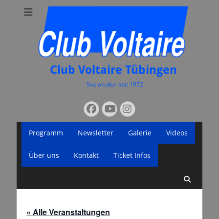
Club Voltaire Tübingen
Soziokultur seit 1972
Suchen
Facebook
YouTube
Instagram
nach:
Primäres
Zum
Programm
Newsletter
Galerie
Videos
Inhalt
Menü
springen
Über uns
Kontakt
Ticket Infos
Suche
« Alle Veranstaltungen