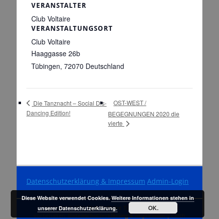
VERANSTALTER
Club Voltaire
VERANSTALTUNGSORT
Club Voltaire
Haaggasse 26b
Tübingen
,
72070
Deutschland
OST-WEST /
Die Tanznacht – Social Dis-
Dancing Edition!
BEGEGNUNGEN 2020 die
vierte
Datenschutzerklärung & Impressum
Admin-Login
Diese Website verwendet Cookies.
Weitere Informationen stehen in
OK.
Copyright © 2026
Club Voltaire Tübingen
. Alle Rechte
unserer Datenschutzerklärung.
vorbehalten.
Datenschutzerklärung & Impressum
| Catch