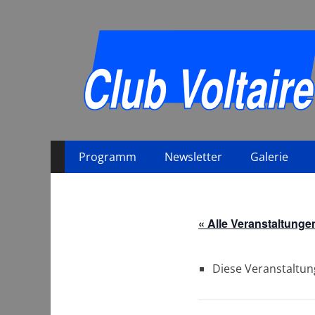
Primäres
Zum
Programm
Newsletter
Galerie
Inhalt
Menü
springen
« Alle Veranstaltunge
Diese Veranstaltun