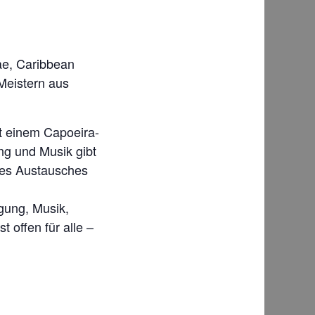
gae, Caribbean
Meistern aus
it einem Capoeira-
ng und Musik gibt
eses Austausches
egung, Musik,
t offen für alle –