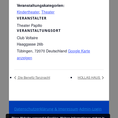
Veranstaltungskategorien:
Kindertheater
,
Theater
VERANSTALTER
Theater Papilio
VERANSTALTUNGSORT
Club Voltaire
Haaggasse 26b
Tübingen
,
72070
Deutschland
Google Karte
anzeigen
Die Benefiz-Tanznacht
HOLLAS HAUS
Datenschutzerklärung & Impressum
Admin-Login
Diese Website verwendet Cookies.
Weitere Informationen stehen in