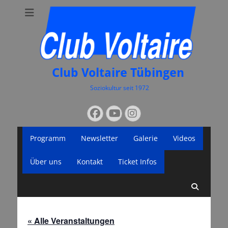
Club Voltaire Tübingen
Soziokultur seit 1972
Suchen
Facebook
YouTube
Instagram
nach:
Primäres
Zum
Programm
Newsletter
Galerie
Videos
Inhalt
Menü
springen
Über uns
Kontakt
Ticket Infos
Suche
« Alle Veranstaltungen