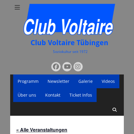
Club Voltaire Tübingen
Soziokultur seit 1972
Suchen
Facebook
YouTube
Instagram
nach:
Primäres
Zum
Programm
Newsletter
Galerie
Videos
Inhalt
Menü
springen
Über uns
Kontakt
Ticket Infos
Suche
« Alle Veranstaltungen