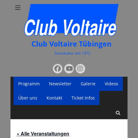
Club Voltaire Tübingen
Soziokultur seit 1972
Suchen
Facebook
YouTube
Instagram
nach:
Primäres
Zum
Programm
Newsletter
Galerie
Videos
Inhalt
Menü
springen
Über uns
Kontakt
Ticket Infos
Suche
« Alle Veranstaltungen