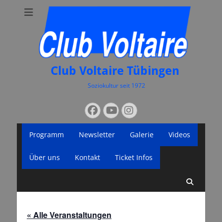
Club Voltaire Tübingen
Soziokultur seit 1972
Suchen
Facebook
YouTube
Instagram
nach:
Primäres
Zum
Programm
Newsletter
Galerie
Videos
Inhalt
Menü
springen
Über uns
Kontakt
Ticket Infos
Suche
« Alle Veranstaltungen