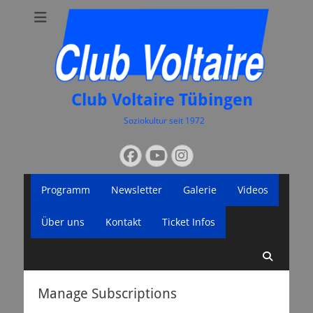
Club Voltaire Tübingen
Soziokultur seit 1972
Suchen
Facebook
YouTube
Instagram
nach:
Primäres
Zum
Programm
Newsletter
Galerie
Videos
Inhalt
Menü
springen
Über uns
Kontakt
Ticket Infos
Suche
Manage Subscriptions