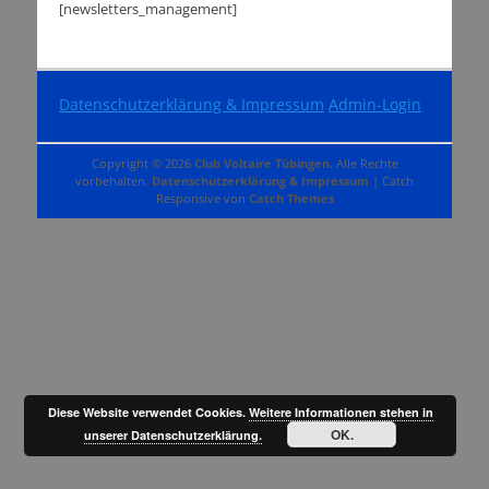
[newsletters_management]
Datenschutzerklärung & Impressum
Admin-Login
Copyright © 2026
Club Voltaire Tübingen
. Alle Rechte
vorbehalten.
Datenschutzerklärung & Impressum
| Catch
Responsive von
Catch Themes
Diese Website verwendet Cookies.
Weitere Informationen stehen in
OK.
unserer Datenschutzerklärung.