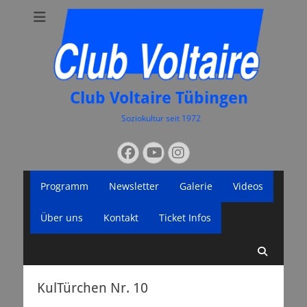
Club Voltaire Tübingen
Soziokultur seit 1972
Suchen
Facebook
YouTube
Instagram
nach:
Primäres
Zum
Programm
Newsletter
Galerie
Videos
Inhalt
Menü
springen
Über uns
Kontakt
Ticket Infos
Suche
KulTürchen Nr. 10