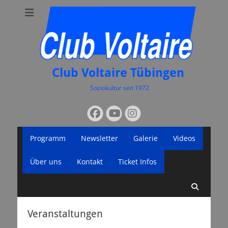
Club Voltaire Tübingen
Soziokultur seit 1972
Suchen
Facebook
YouTube
Instagram
nach:
Primäres
Zum
Programm
Newsletter
Galerie
Videos
Inhalt
Menü
springen
Über uns
Kontakt
Ticket Infos
Suche
Veranstaltungen