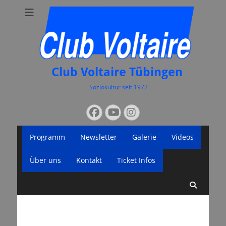
Club Voltaire Tübingen
Soziokultur seit 1972
Suchen
Facebook
YouTube
Instagram
nach:
Primäres
Zum
Programm
Newsletter
Galerie
Videos
Inhalt
Menü
springen
Über uns
Kontakt
Ticket Infos
Suche