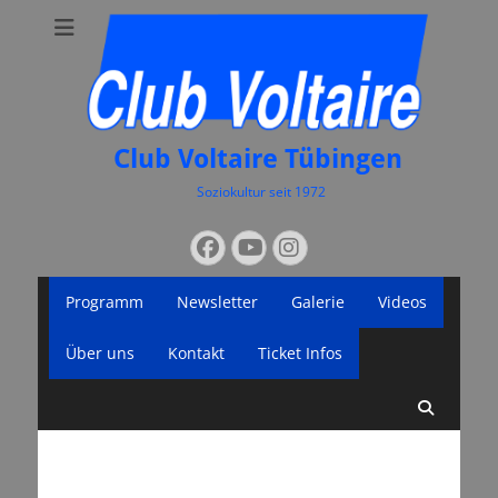
Club Voltaire Tübingen
Soziokultur seit 1972
Suchen
Facebook
YouTube
Instagram
nach:
Primäres
Zum
Programm
Newsletter
Galerie
Videos
Inhalt
Menü
springen
Über uns
Kontakt
Ticket Infos
Suche