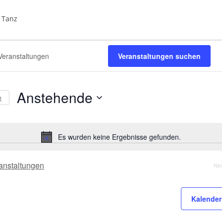
Tanz
tungen
Veranstaltungen suchen
Anstehende
e
D
a
t
Es wurden keine Ergebnisse gefunden.
H
u
i
m
n
anstaltungen
Nä
w
w
ä
e
h
i
Kalender
s
l
e