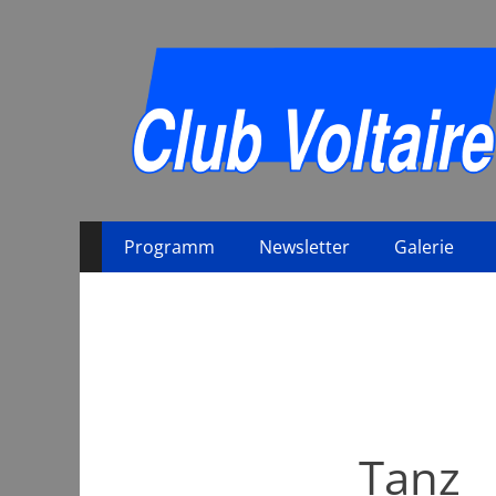
Primäres
Zum
Programm
Newsletter
Galerie
Inhalt
Menü
springen
Tanz