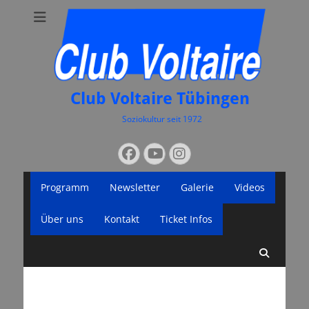
Club Voltaire Tübingen
Soziokultur seit 1972
Suchen
Facebook
YouTube
Instagram
nach:
Primäres
Zum
Programm
Newsletter
Galerie
Videos
Inhalt
Menü
springen
Über uns
Kontakt
Ticket Infos
Suche