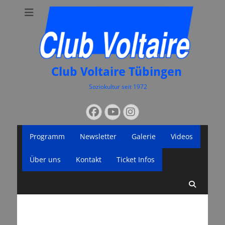
Club Voltaire Tübingen
Soziokultur seit 1972
Suchen
Facebook
YouTube
Instagram
nach:
Primäres
Zum
Programm
Newsletter
Galerie
Videos
Inhalt
Menü
springen
Über uns
Kontakt
Ticket Infos
Suche