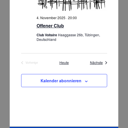
n
e
s
n
i
4. November 2025 · 20:00
S
c
Offener Club
h
u
t
c
Club Voltaire
Haaggasse 26b, Tübingen,
Deutschland
e
h
n
e
-
u
N
Veranstaltungen
Heute
Nächste
Vorherige
n
a
Veranstaltungen
d
v
A
i
Kalender abonnieren
g
n
a
s
t
i
i
c
o
h
n
t