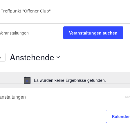
Treffpunkt "Offener Club"
tungen
Veranstaltungen suchen
Anstehende
e
D
a
t
Es wurden keine Ergebnisse gefunden.
H
u
i
m
n
anstaltungen
Nä
w
w
ä
e
h
i
Kalender
s
l
e