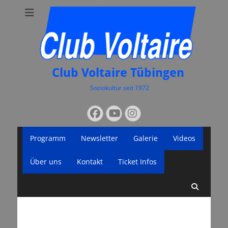
Club Voltaire Tübingen
Soziokultur seit 1972
Suchen
Facebook
YouTube
Instagram
nach:
Primäres
Zum
Programm
Newsletter
Galerie
Videos
Inhalt
Menü
springen
Über uns
Kontakt
Ticket Infos
Suche