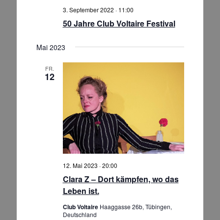
e
3. September 2022 · 11:00
n
50 Jahre Club Voltaire Festival
,
N
Mai 2023
a
FR.
v
12
i
g
a
t
i
o
n
12. Mai 2023 · 20:00
Clara Z – Dort kämpfen, wo das
Leben ist.
Club Voltaire
Haaggasse 26b, Tübingen,
Deutschland