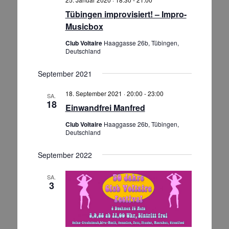
n
e
s
Tübingen improvisiert! – Impro-
n
i
Musicbox
S
c
Club Voltaire
Haaggasse 26b, Tübingen,
h
u
Deutschland
t
c
e
September 2021
h
n
e
18. September 2021 · 20:00
-
23:00
-
SA.
u
18
N
Einwandfrei Manfred
n
a
Club Voltaire
Haaggasse 26b, Tübingen,
d
v
Deutschland
A
i
g
September 2022
n
a
s
t
SA.
i
3
i
c
o
h
n
t