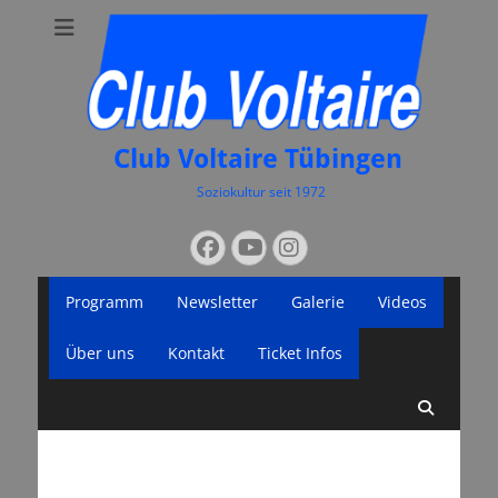
Club Voltaire Tübingen
Soziokultur seit 1972
Suchen
Facebook
YouTube
Instagram
nach:
Primäres
Zum
Programm
Newsletter
Galerie
Videos
Inhalt
Menü
springen
Über uns
Kontakt
Ticket Infos
Suche